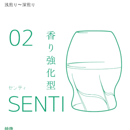
浅煎り〜深煎り
特徴