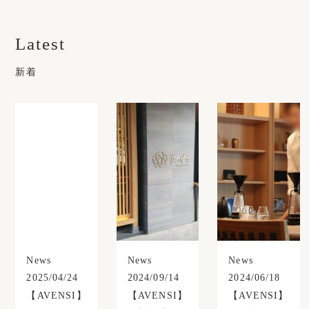
News
Blog
Latest
新着
Online Store
Store List
News
News
News
2025/04/24
2024/09/14
2024/06/18
【AVENSI】
【AVENSI】
【AVENSI】